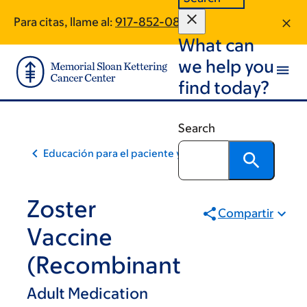
Skip
Skip
Para citas, llame al:
917-852-0865
to
to
What can
main
footer
content
we help you
find today?
Search
Educación para el paciente y la comunidad
Zoster
Compartir
Vaccine
(Recombinant
Adult Medication