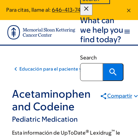
Skip
Skip
Para citas, llame al:
646-413-7482
to
to
What can
main
footer
content
we help you
find today?
Search
Educación para el paciente y la comunidad
Acetaminophen
Compartir
and Codeine
Pediatric Medication
®
™
Esta información de UpToDate
Lexidrug
le