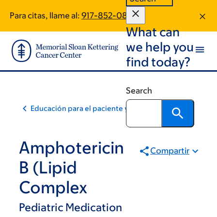
Skip
Skip
Para citas, llame al:
917-852-0866
to
to
What can
main
footer
content
we help you
find today?
Search
Educación para el paciente y la comunidad
Amphotericin
Compartir
B (Lipid
Complex
Pediatric Medication