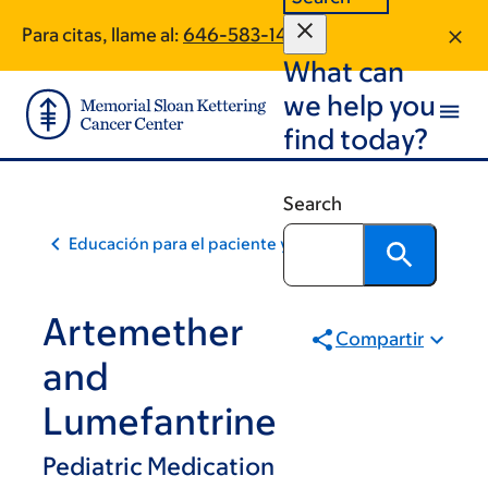
Skip
Skip
Para citas, llame al:
646-583-1403
to
to
What can
main
footer
content
we help you
find today?
Search
Educación para el paciente y la comunidad
Artemether
Compartir
and
Lumefantrine
Pediatric Medication