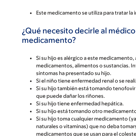
Este medicamento se utiliza para tratar la 
¿Qué necesito decirle al médico
medicamento?
Si su hijo es alérgico a este medicament
medicamentos, alimentos o sustancias. Inf
síntomas ha presentado su hijo.
Si el niño tiene enfermedad renal o se realiz
Si su hijo también está tomando tenofovi
que puede dañar los riñones.
Si su hijo tiene enfermedad hepática.
Si su hijo está tomando otro medicamento
Si su hijo toma cualquier medicamento (ya
naturales o vitaminas) que no deba tomar
medicamentos que se usan para el coleste