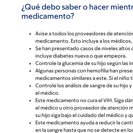
¿Qué debo saber o hacer mientr
medicamento?
Avise a todos los proveedores de atención
medicamento. Esto incluye a los médicos, 
Se han presentado casos de niveles altos 
incluye diabetes nueva o que empeora.
Controle la glucemia de su hijo según las 
Algunas personas con hemofilia han pre
medicamentos similares a este. Si el niño 
Controle los análisis de sangre de su hijo 
el médico.
Este medicamento no cura el VIH. Siga dán
el médico u otro proveedor de atención mé
su hijo siga bajo el cuidado del médico y q
Este medicamento ayuda a reducir la canti
en la sangre hasta que no se detecte en los