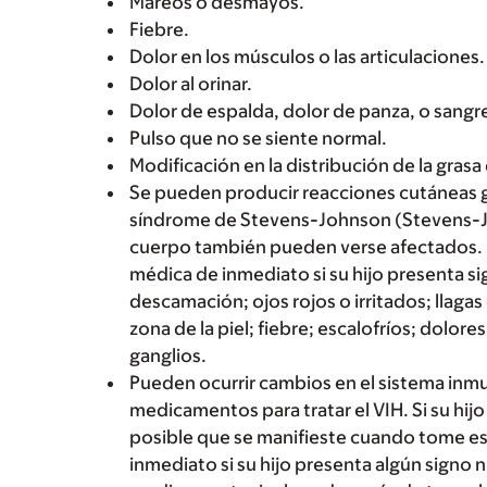
Mareos o desmayos.
Fiebre.
Dolor en los músculos o las articulaciones.
Dolor al orinar.
Dolor de espalda, dolor de panza, o sangre
Pulso que no se siente normal.
Modificación en la distribución de la gras
Se pueden producir reacciones cutáneas g
síndrome de Stevens-Johnson (Stevens-Jo
cuerpo también pueden verse afectados. 
médica de inmediato si su hijo presenta s
descamación; ojos rojos o irritados; llagas 
zona de la piel; fiebre; escalofríos; dolores
ganglios.
Pueden ocurrir cambios en el sistema inmu
medicamentos para tratar el VIH. Si su hij
posible que se manifieste cuando tome es
inmediato si su hijo presenta algún sign