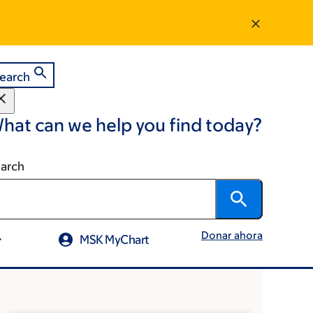
earch
hat can we help you find today?
arch
Donar ahora
MSK MyChart