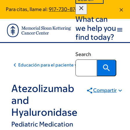
Skip
Skip
Para citas, llame al:
917-730-8766
to
to
What can
main
footer
content
we help you
find today?
Search
Educación para el paciente y la comunidad
Atezolizumab
Compartir
and
Hyaluronidase
Pediatric Medication