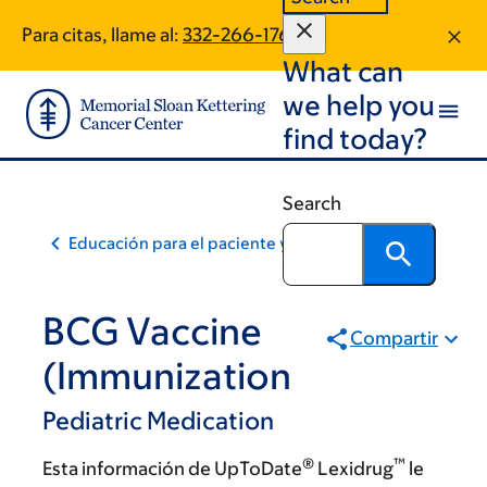
Skip
Skip
Para citas, llame al:
332-266-1761
to
to
What can
main
footer
content
we help you
find today?
Search
Educación para el paciente y la comunidad
BCG Vaccine
Compartir
(Immunization
Pediatric Medication
®
™
Esta información de UpToDate
Lexidrug
le