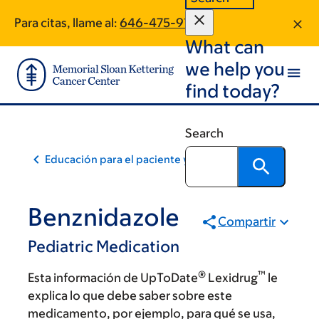
Skip
Skip
Para citas, llame al:
646-475-9149
to
to
What can
main
footer
content
we help you
find today?
Search
Educación para el paciente y la comunidad
Benznidazole
Compartir
Pediatric Medication
®
™
Esta información de UpToDate
Lexidrug
le
explica lo que debe saber sobre este
medicamento, por ejemplo, para qué se usa,