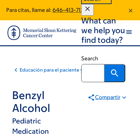
Skip
Skip
Para citas, llame al:
646-413-7129
to
to
What can
main
footer
content
we help you
find today?
Search
Educación para el paciente y la comunidad
Benzyl
Compartir
Alcohol
Pediatric
Medication