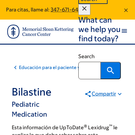
Skip
Skip
Para citas, llame al:
347-671-6445
to
to
What can
main
footer
content
we help you
find today?
Search
Educación para el paciente y la comunidad
Bilastine
Compartir
Pediatric
Medication
®
™
Esta información de UpToDate
Lexidrug
le