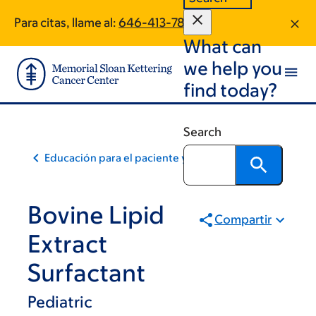
Skip
Skip
Para citas, llame al:
646-413-7871
to
to
What can
main
footer
content
we help you
find today?
Search
Educación para el paciente y la comunidad
Bovine Lipid
Compartir
Extract
Surfactant
Pediatric