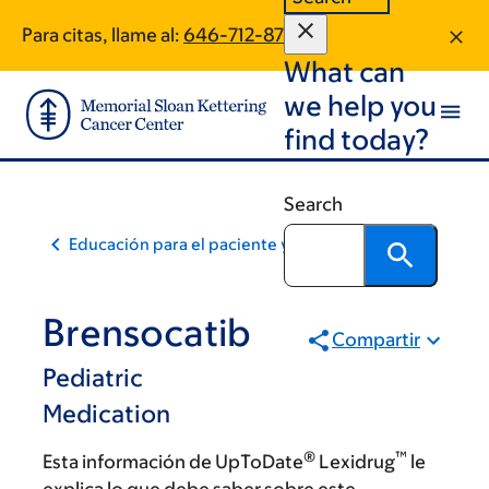
Skip
Skip
Para citas, llame al:
646-712-8799
to
to
What can
main
footer
content
we help you
find today?
Search
Educación para el paciente y la comunidad
Brensocatib
Compartir
Pediatric
Medication
®
™
Esta información de UpToDate
Lexidrug
le