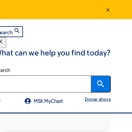
earch
hat can we help you find today?
arch
Donar ahora
MSK MyChart