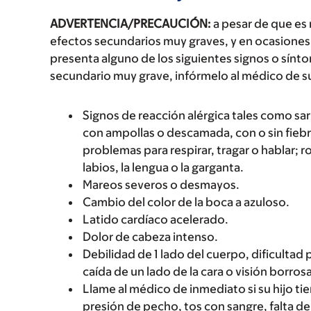
ADVERTENCIA/PRECAUCIÓN:
a pesar de que es
efectos secundarios muy graves, y en ocasiones 
presenta alguno de los siguientes signos o sín
secundario muy grave, infórmelo al médico de s
Signos de reacción alérgica tales como sarp
con ampollas o descamada, con o sin fiebre
problemas para respirar, tragar o hablar; r
labios, la lengua o la garganta.
Mareos severos o desmayos.
Cambio del color de la boca a azuloso.
Latido cardíaco acelerado.
Dolor de cabeza intenso.
Debilidad de 1 lado del cuerpo, dificultad 
caída de un lado de la cara o visión borrosa
Llame al médico de inmediato si su hijo t
presión de pecho, tos con sangre, falta d