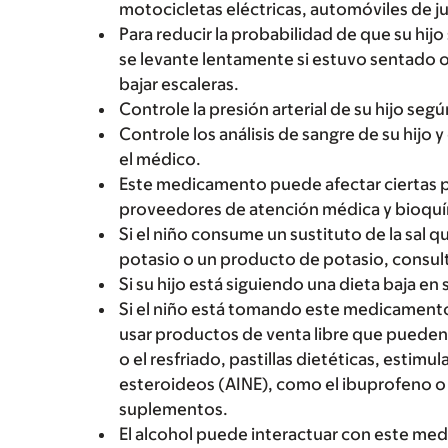
motocicletas eléctricas, automóviles de 
Para reducir la probabilidad de que su hij
se levante lentamente si estuvo sentado o
bajar escaleras.
Controle la presión arterial de su hijo seg
Controle los análisis de sangre de su hijo 
el médico.
Este medicamento puede afectar ciertas pr
proveedores de atención médica y bioquím
Si el niño consume un sustituto de la sal 
potasio o un producto de potasio, consult
Si su hijo está siguiendo una dieta baja en
Si el niño está tomando este medicamento 
usar productos de venta libre que pueden e
o el resfriado, pastillas dietéticas, esti
esteroideos (AINE), como el ibuprofeno o 
suplementos.
El alcohol puede interactuar con este me