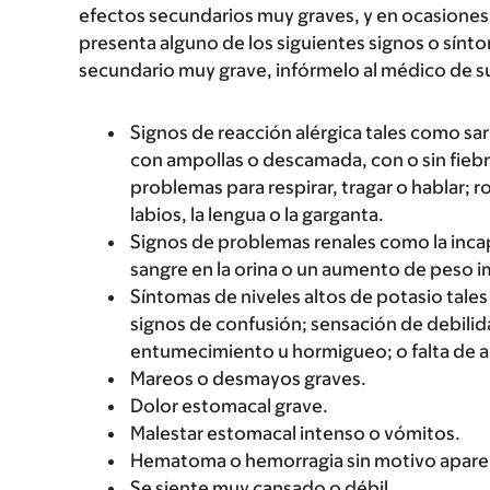
efectos secundarios muy graves, y en ocasiones 
presenta alguno de los siguientes signos o sín
secundario muy grave, infórmelo al médico de s
Signos de reacción alérgica tales como sarp
con ampollas o descamada, con o sin fiebre
problemas para respirar, tragar o hablar; r
labios, la lengua o la garganta.
Signos de problemas renales como la incap
sangre en la orina o un aumento de peso 
Síntomas de niveles altos de potasio tale
signos de confusión; sensación de debili
entumecimiento u hormigueo; o falta de ai
Mareos o desmayos graves.
Dolor estomacal grave.
Malestar estomacal intenso o vómitos.
Hematoma o hemorragia sin motivo apare
Se siente muy cansado o débil.