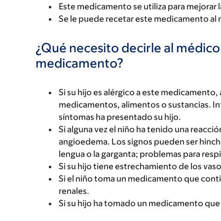
Este medicamento se utiliza para mejorar l
Se le puede recetar este medicamento al n
¿Qué necesito decirle al médico
medicamento?
Si su hijo es alérgico a este medicament
medicamentos, alimentos o sustancias. Inf
síntomas ha presentado su hijo.
Si alguna vez el niño ha tenido una reacc
angioedema. Los signos pueden ser hinchazó
lengua o la garganta; problemas para respi
Si su hijo tiene estrechamiento de los vaso
Si el niño toma un medicamento que conti
renales.
Si su hijo ha tomado un medicamento que c