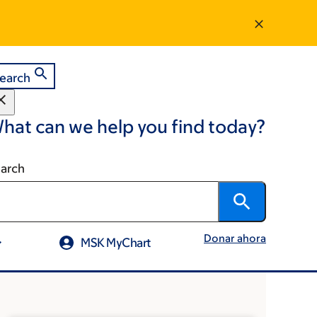
earch
hat can we help you find today?
arch
Donar ahora
MSK MyChart