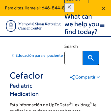
Skip
Skip
Para citas, llame al:
646-844-8159
to
to
What can
main
footer
content
we help you
find today?
Search
Educación para el paciente y la comunidad
Cefaclor
Compartir
Pediatric
Medication
®
™
Esta información de UpToDate
Lexidrug
le