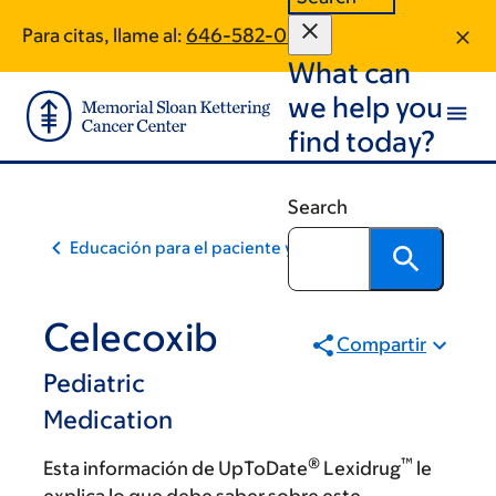
Skip
Skip
Para citas, llame al:
646-582-0523
to
to
What can
main
footer
content
we help you
find today?
Search
Educación para el paciente y la comunidad
Celecoxib
Compartir
Pediatric
Medication
®
™
Esta información de UpToDate
Lexidrug
le