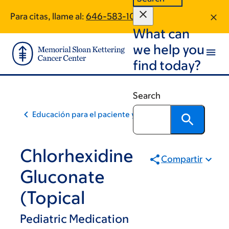
Skip
Skip
Para citas, llame al:
646-583-1086
to
to
What can
main
footer
content
we help you
find today?
Search
Educación para el paciente y la comunidad
Chlorhexidine
Compartir
Gluconate
(Topical
Pediatric Medication