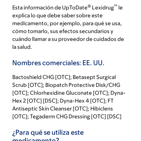
®
™
Esta información de UpToDate
Lexidrug
le
explica lo que debe saber sobre este
medicamento, por ejemplo, para qué se usa,
cómo tomarlo, sus efectos secundarios y
cuándo llamar a su proveedor de cuidados de
la salud.
Nombres comerciales: EE. UU.
Bactoshield CHG [OTC]; Betasept Surgical
Scrub [OTC]; Biopatch Protective Disk/CHG
[OTC]; Chlorhexidine Gluconate [OTC]; Dyna-
Hex 2 [OTC] [DSC]; Dyna-Hex 4 [OTC]; FT
Antiseptic Skin Cleanser [OTC]; Hibiclens
[OTC]; Tegaderm CHG Dressing [OTC] [DSC]
¿Para qué se utiliza este
medicamento?