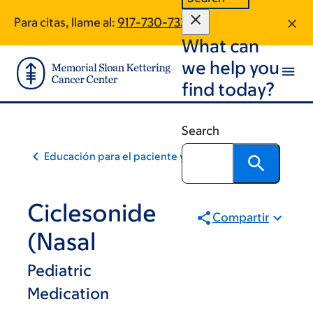
Skip
Skip
Para citas, llame al:
917-730-7326
to
to
What can
main
footer
content
we help you
find today?
Search
Educación para el paciente y la comunidad
Ciclesonide
Compartir
(Nasal
Pediatric
Medication