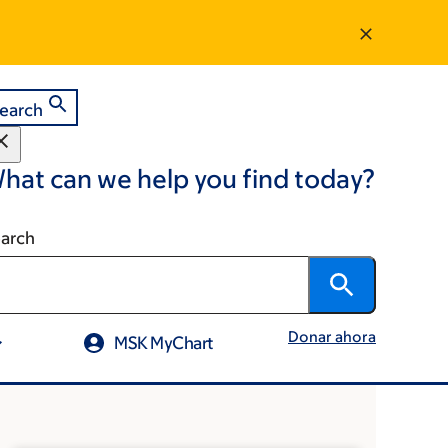
earch
hat can we help you find today?
arch
Donar ahora
MSK MyChart