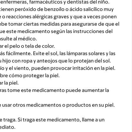
enfermeras, farmacéuticos y dentistas del niño.
ienen peróxido de benzoílo o ácido salicílico muy
 o reacciones alérgicas graves y que a veces ponen
debe tomar ciertas medidas para asegurarse de que el
ique este medicamento según las instrucciones del
sulte al médico.
 el pelo o tela de color.
 fácilmente. Evite el sol, las lámparas solares y las
 su hijo con ropa y anteojos que lo protejan del sol.
o y el viento, pueden provocar irritación en la piel.
bre cómo proteger la piel.
 la piel.
tras tome este medicamento puede aumentar la
e usar otros medicamentos o productos en su piel.
 traga. Si traga este medicamento, llame a un
ediato.