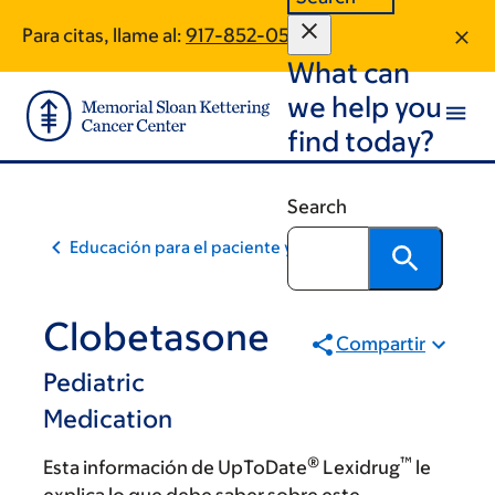
Skip
Skip
Para citas, llame al:
917-852-0550
to
to
What can
main
footer
content
we help you
find today?
Search
Educación para el paciente y la comunidad
Clobetasone
Compartir
Pediatric
Medication
®
™
Esta información de UpToDate
Lexidrug
le