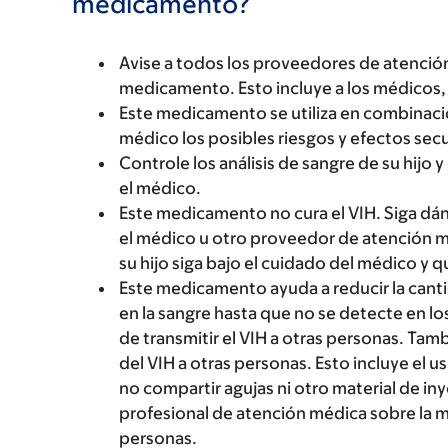
medicamento?
Avise a todos los proveedores de atención
medicamento. Esto incluye a los médicos, 
Este medicamento se utiliza en combinació
médico los posibles riesgos y efectos se
Controle los análisis de sangre de su hijo 
el médico.
Este medicamento no cura el VIH. Siga dán
el médico u otro proveedor de atención mé
su hijo siga bajo el cuidado del médico y q
Este medicamento ayuda a reducir la canti
en la sangre hasta que no se detecte en los
de transmitir el VIH a otras personas. Tam
del VIH a otras personas. Esto incluye el u
no compartir agujas ni otro material de in
profesional de atención médica sobre la m
personas.