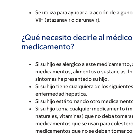
Se utiliza para ayudar a la acción de algu
VIH (atazanavir o darunavir).
¿Qué necesito decirle al médico
medicamento?
Si su hijo es alérgico a este medicament
medicamentos, alimentos o sustancias. Inf
síntomas ha presentado su hijo.
Si su hijo tiene cualquiera de los siguien
enfermedad hepática.
Si su hijo está tomando otro medicamento
Si su hijo toma cualquier medicamento (m
naturales, vitaminas) que no deba tomar
medicamentos que se usan para colesterol
medicamentos que no se deben tomar con