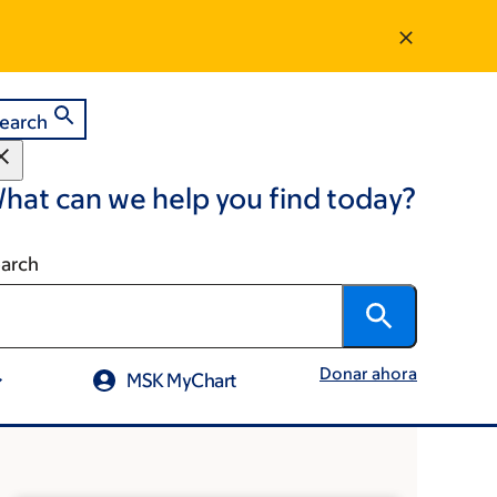
earch
hat can we help you find today?
arch
Donar ahora
MSK MyChart