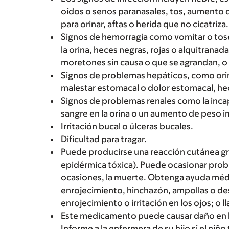
oídos o senos paranasales, tos, aumento d
para orinar, aftas o herida que no cicatriza.
Signos de hemorragia como vomitar o tose
la orina, heces negras, rojas o alquitranad
moretones sin causa o que se agrandan, 
Signos de problemas hepáticos, como orin
malestar estomacal o dolor estomacal, hece
Signos de problemas renales como la incap
sangre en la orina o un aumento de peso 
Irritación bucal o úlceras bucales.
Dificultad para tragar.
Puede producirse una reacción cutánea g
epidérmica tóxica). Puede ocasionar prob
ocasiones, la muerte. Obtenga ayuda médi
enrojecimiento, hinchazón, ampollas o desc
enrojecimiento o irritación en los ojos; o lla
Este medicamento puede causar daño en los
Informe a la enfermera de su hijo si el niño