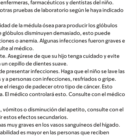
enfermeras, farmacéuticos y dentistas del niño.
y otras pruebas de laboratorio según le haya indicado
dad de la médula ósea para producir los glóbulos
 de glóbulos disminuyen demasiado, esto puede
iones o anemia. Algunas infecciones fueron graves e
ulte al médico.
te. Asegúrese de que su hijo tenga cuidado y evite
 un cepillo de dientes suave.
de presentar infecciones. Haga que el niño se lave las
 y a personas con infecciones, resfriados o gripe.
el riesgo de padecer otro tipo de cáncer. Esto
ca. El médico controlará esto. Consulte con el médico
a, vómitos o disminución del apetito, consulte con el
r estos efectos secundarios.
 muy graves en los vasos sanguíneos del hígado.
babilidad es mayor en las personas que reciben