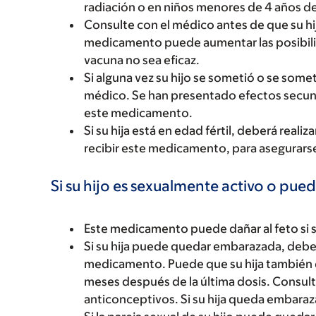
radiación o en niños menores de 4 años de
Consulte con el médico antes de que su hi
medicamento puede aumentar las posibilid
vacuna no sea eficaz.
Si alguna vez su hijo se sometió o se some
médico. Se han presentado efectos secunda
este medicamento.
Si su hija está en edad fértil, deberá rea
recibir este medicamento, para asegurars
Si su hijo es sexualmente activo o pued
Este medicamento puede dañar al feto si s
Si su hija puede quedar embarazada, deb
medicamento. Puede que su hija también
meses después de la última dosis. Consul
anticonceptivos. Si su hija queda embaraz