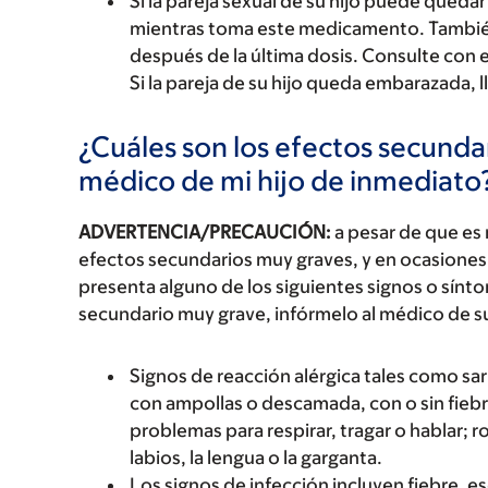
Si la pareja sexual de su hijo puede que
mientras toma este medicamento. También 
después de la última dosis. Consulte con
Si la pareja de su hijo queda embarazada, 
¿Cuáles son los efectos secundar
médico de mi hijo de inmediato
ADVERTENCIA/PRECAUCIÓN:
a pesar de que es
efectos secundarios muy graves, y en ocasiones 
presenta alguno de los siguientes signos o sín
secundario muy grave, infórmelo al médico de s
Signos de reacción alérgica tales como sarp
con ampollas o descamada, con o sin fiebre
problemas para respirar, tragar o hablar; r
labios, la lengua o la garganta.
Los signos de infección incluyen fiebre, e