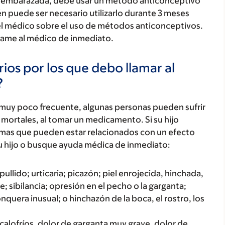
dar embarazada, debe usar un método anticonceptivo
puede ser necesario utilizarlo durante 3 meses
 el médico sobre el uso de métodos anticonceptivos.
llame al médico de inmediato.
ios por los que debo llamar al
?
 muy poco frecuente, algunas personas pueden sufrir
mortales, al tomar un medicamento. Si su hijo
tomas que pueden estar relacionados con un efecto
u hijo o busque ayuda médica de inmediato:
ullido; urticaria; picazón; piel enrojecida, hinchada,
; sibilancia; opresión en el pecho o la garganta;
onquera inusual; o hinchazón de la boca, el rostro, los
scalofríos, dolor de garganta muy grave, dolor de