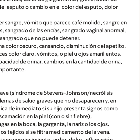
el esputo o cambio en el color del esputo, dolor
r sangre, vómito que parece café molido, sangre en
as, sangrado de las encías, sangrado vaginal anormal,
o sangrado que no puede detener.
a color oscuro, cansancio, disminución del apetito,
s color claro, vómitos, o piel u ojos amarillentos.
acidad de orinar, cambios en la cantidad de orina,
importante.
rave (síndrome de Stevens-Johnson/necrólisis
lemas de salud graves que no desaparecen y, en
ca de inmediato si su hijo presenta signos como
amación en la piel (con o sin fiebre);
gas en la boca, la garganta, la nariz o los ojos.
 tejidos si se filtra medicamento de la vena.
 tiene enrojecimiento, ardor, dolor, inflamación,