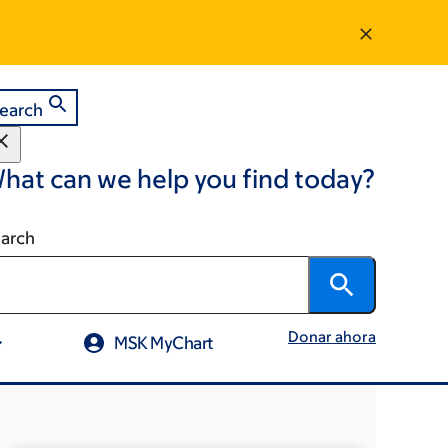
earch
hat can we help you find today?
arch
Donar ahora
MSK MyChart