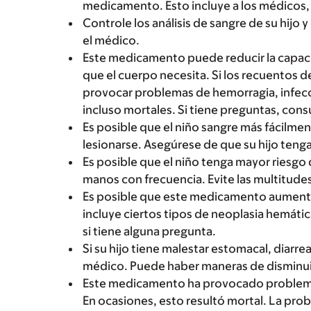
medicamento. Esto incluye a los médicos, 
Controle los análisis de sangre de su hijo 
el médico.
Este medicamento puede reducir la capaci
que el cuerpo necesita. Si los recuentos
provocar problemas de hemorragia, infecc
incluso mortales. Si tiene preguntas, cons
Es posible que el niño sangre más fácilmen
lesionarse. Asegúrese de que su hijo tenga
Es posible que el niño tenga mayor riesgo 
manos con frecuencia. Evite las multitudes
Es posible que este medicamento aumente 
incluye ciertos tipos de neoplasia hemáti
si tiene alguna pregunta.
Si su hijo tiene malestar estomacal, diarre
médico. Puede haber maneras de disminui
Este medicamento ha provocado problemas
En ocasiones, esto resultó mortal. La pro