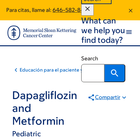
Skip
Skip
Para citas, llame al:
646-582-8475
to
to
What can
main
footer
content
we help you
find today?
Search
Educación para el paciente y la comunidad
Dapagliflozin
Compartir
and
Metformin
Pediatric