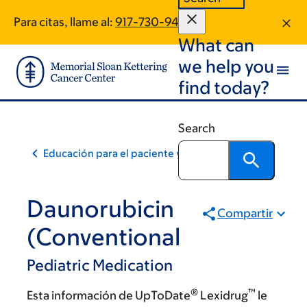
Skip
Skip
Para citas, llame al:
917-730-9425
to
to
What can
main
footer
content
we help you
find today?
Search
Educación para el paciente y la comunidad
Daunorubicin
Compartir
(Conventional
Pediatric Medication
®
™
Esta información de UpToDate
Lexidrug
le