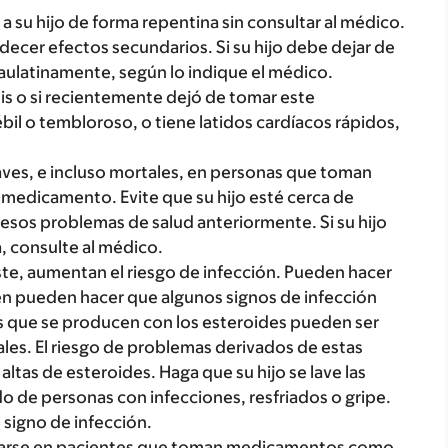
 su hijo de forma repentina sin consultar al médico.
decer efectos secundarios. Si su hijo debe dejar de
ulatinamente, según lo indique el médico.
sis o si recientemente dejó de tomar este
l o tembloroso, o tiene latidos cardíacos rápidos,
raves, e incluso mortales, en personas que toman
edicamento. Evite que su hijo esté cerca de
 esos problemas de salud anteriormente. Si su hijo
a, consulte al médico.
te, aumentan el riesgo de infección. Pueden hacer
n pueden hacer que algunos signos de infección
nes que se producen con los esteroides pueden ser
ales. El riesgo de problemas derivados de estas
ltas de esteroides. Haga que su hijo se lave las
 de personas con infecciones, resfriados o gripe.
 signo de infección.
ivarse en pacientes que toman medicamentos como