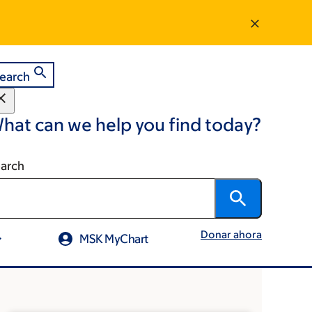
earch
hat can we help you find today?
arch
Donar ahora
MSK MyChart