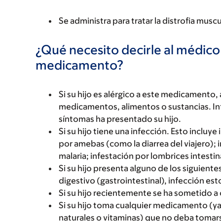
Se administra para tratar la distrofia mus
¿Qué necesito decirle al médico
medicamento?
Si su hijo es alérgico a este medicament
medicamentos, alimentos o sustancias. Inf
síntomas ha presentado su hijo.
Si su hijo tiene una infección. Esto incluye
por amebas (como la diarrea del viajero); 
malaria; infestación por lombrices intestin
Si su hijo presenta alguno de los siguientes
digestivo (gastrointestinal), infección esto
Si su hijo recientemente se ha sometido a c
Si su hijo toma cualquier medicamento (ya
naturales o vitaminas) que no deba toma