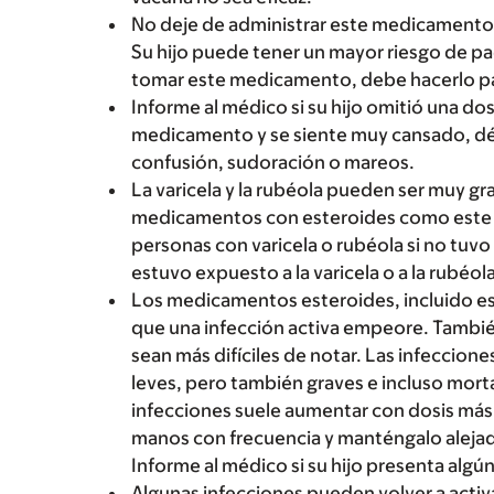
No deje de administrar este medicamento a
Su hijo puede tener un mayor riesgo de pa
tomar este medicamento, debe hacerlo pa
Informe al médico si su hijo omitió una do
medicamento y se siente muy cansado, débi
confusión, sudoración o mareos.
La varicela y la rubéola pueden ser muy g
medicamentos con esteroides como este m
personas con varicela o rubéola si no tuvo
estuvo expuesto a la varicela o a la rubéol
Los medicamentos esteroides, incluido es
que una infección activa empeore. Tambié
sean más difíciles de notar. Las infeccio
leves, pero también graves e incluso mort
infecciones suele aumentar con dosis más a
manos con frecuencia y manténgalo alejado
Informe al médico si su hijo presenta algún
Algunas infecciones pueden volver a act