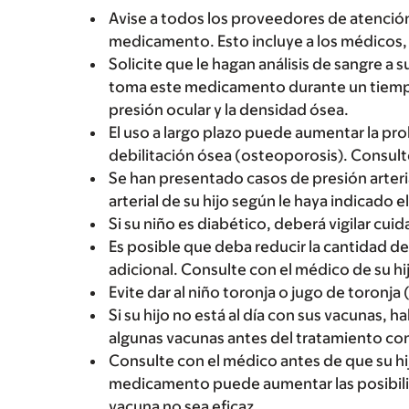
Avise a todos los proveedores de atención
medicamento. Esto incluye a los médicos, 
Solicite que le hagan análisis de sangre a s
toma este medicamento durante un tiempo
presión ocular y la densidad ósea.
El uso a largo plazo puede aumentar la pro
debilitación ósea (osteoporosis). Consulte
Se han presentado casos de presión arteri
arterial de su hijo según le haya indicado 
Si su niño es diabético, deberá vigilar cu
Es posible que deba reducir la cantidad de s
adicional. Consulte con el médico de su hi
Evite dar al niño toronja o jugo de toronja
Si su hijo no está al día con sus vacunas, h
algunas vacunas antes del tratamiento c
Consulte con el médico antes de que su hi
medicamento puede aumentar las posibilid
vacuna no sea eficaz.