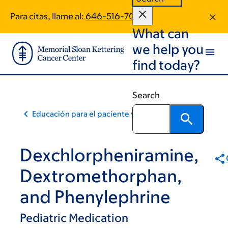
Skip
Skip
Para citas, llame al:
646-516-7078
to
to
What can
main
footer
content
we help you
find today?
Search
Educación para el paciente y la comunidad
Dexchlorpheniramine,
Dextromethorphan,
and Phenylephrine
Pediatric Medication