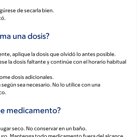
.
gúrese de secarla bien.
có.
oma una dosis?
te, aplique la dosis que olvidó lo antes posible.
tese la dosis faltante y continúe con el horario habitual
tome dosis adicionales.
según sea necesario. No lo utilice con una
co.
te medicamento?
ugar seco. No conservar en un baño.
uro. Mantenga todo medicamento fuera del alcance