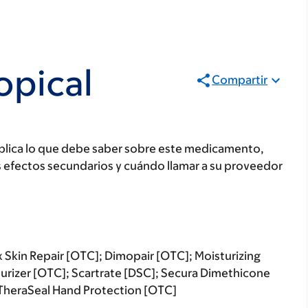
opical
Compartir
plica lo que debe saber sobre este medicamento,
s efectos secundarios y cuándo llamar a su proveedor
 Skin Repair [OTC]; Dimopair [OTC]; Moisturizing
turizer [OTC]; Scartrate [DSC]; Secura Dimethicone
TheraSeal Hand Protection [OTC]