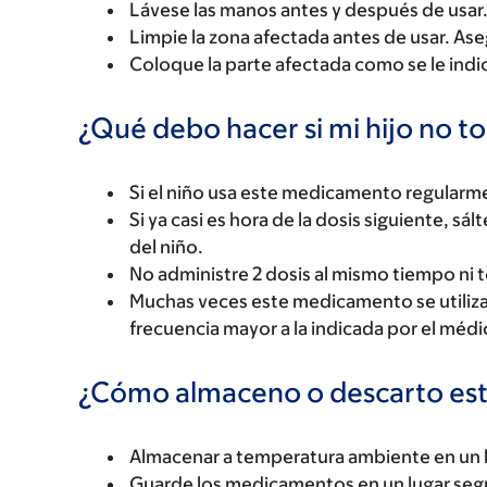
Lávese las manos antes y después de usar
Limpie la zona afectada antes de usar. Ase
Coloque la parte afectada como se le indi
¿Qué debo hacer si mi hijo no t
Si el niño usa este medicamento regularmen
Si ya casi es hora de la dosis siguiente, sál
del niño.
No administre 2 dosis al mismo tiempo ni 
Muchas veces este medicamento se utiliza 
frecuencia mayor a la indicada por el médi
¿Cómo almaceno o descarto es
Almacenar a temperatura ambiente en un l
Guarde los medicamentos en un lugar seg