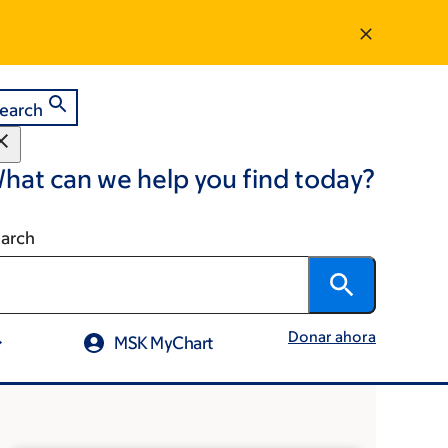
earch
hat can we help you find today?
arch
Donar ahora
MSK MyChart