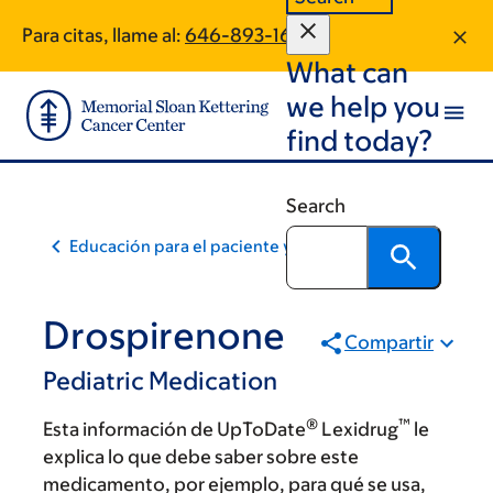
Skip
Skip
Para citas, llame al:
646-893-1644
to
to
What can
main
footer
content
we help you
find today?
Search
Educación para el paciente y la comunidad
Drospirenone
Compartir
Pediatric Medication
®
™
Esta información de UpToDate
Lexidrug
le
explica lo que debe saber sobre este
medicamento, por ejemplo, para qué se usa,