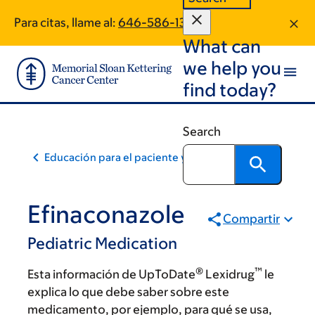
Skip
Skip
Para citas, llame al:
646-586-1393
to
to
What can
main
footer
content
we help you
find today?
Search
Educación para el paciente y la comunidad
Efinaconazole
Compartir
Pediatric Medication
®
™
Esta información de UpToDate
Lexidrug
le
explica lo que debe saber sobre este
medicamento, por ejemplo, para qué se usa,