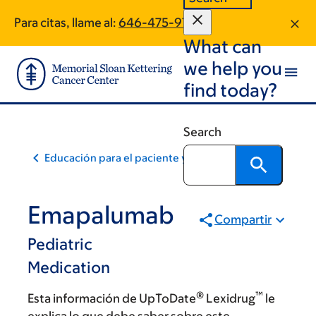
Skip
Skip
Para citas, llame al:
646-475-9786
to
to
What can
main
footer
content
we help you
find today?
Search
Educación para el paciente y la comunidad
Emapalumab
Compartir
Pediatric
Medication
®
™
Esta información de UpToDate
Lexidrug
le