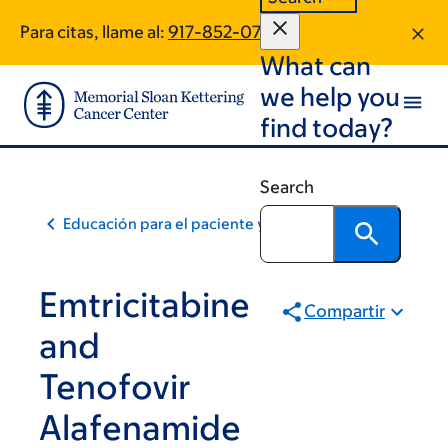
Skip
Skip
Para citas, llame al:
917-852-0719
to
to
What can
main
footer
content
we help you
find today?
Search
Educación para el paciente y la comunidad
Emtricitabine
Compartir
and
Tenofovir
Alafenamide