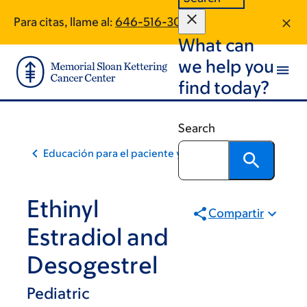
Skip
Skip
Para citas, llame al:
646-516-3008
to
to
What can
main
footer
content
we help you
find today?
Search
Educación para el paciente y la comunidad
Ethinyl
Compartir
Estradiol and
Desogestrel
Pediatric