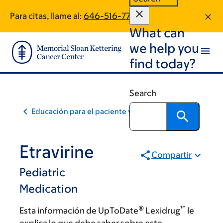
Skip
Skip
Para citas, llame al:
646-516-7750
to
to
What can
main
footer
content
we help you
find today?
Search
Educación para el paciente y la comunidad
Etravirine
Compartir
Pediatric
Medication
®
™
Esta información de UpToDate
Lexidrug
le