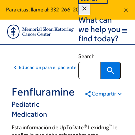
Skip
Skip
Para citas, llame al:
332-266-2069
to
to
What can
main
footer
content
we help you
find today?
Search
Educación para el paciente y la comunidad
Fenfluramine
Compartir
Pediatric
Medication
®
™
Esta información de UpToDate
Lexidrug
le