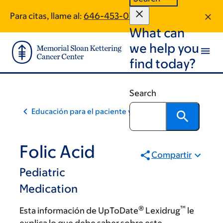
Skip
Skip
Para citas, llame al:
646-453-0766
to
to
What can
main
footer
content
we help you
find today?
Search
Educación para el paciente y la comunidad
Folic Acid
Compartir
Pediatric
Medication
®
™
Esta información de UpToDate
Lexidrug
le