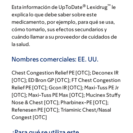
®
™
Esta información de UpToDate
Lexidrug
le
explica lo que debe saber sobre este
medicamento, por ejemplo, para qué se usa,
cómo tomarlo, sus efectos secundarios y
cuándo llamar a su proveedor de cuidados de
la salud.
Nombres comerciales: EE. UU.
Chest Congestion Relief PE [OTC]; Deconex IR
[OTC]; ED Bron GP [OTC]; FT Chest Congestion
Relief PE [OTC]; Gcon IR [OTC]; Maxi-Tuss PE Jr
[OTC]; Maxi-Tuss PE Max [OTC]; Mucinex Stuffy
Nose & Chest [OTC]; Pharbinex-PE [OTC];
Refenesen PE [OTC]; Triaminic Chest/Nasal
Congest [OTC]
¿Para qué se utiliza este