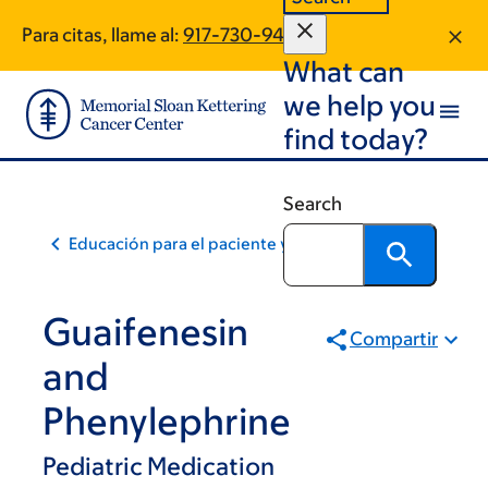
Skip
Skip
Para citas, llame al:
917-730-9471
to
to
What can
main
footer
content
we help you
find today?
Search
Educación para el paciente y la comunidad
Guaifenesin
Compartir
and
Phenylephrine
Pediatric Medication