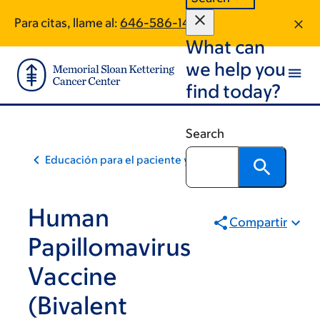
Skip
Skip
Para citas, llame al:
646-586-1462
to
to
What can
main
footer
content
we help you
find today?
Search
Educación para el paciente y la comunidad
Human
Compartir
Papillomavirus
Vaccine
(Bivalent