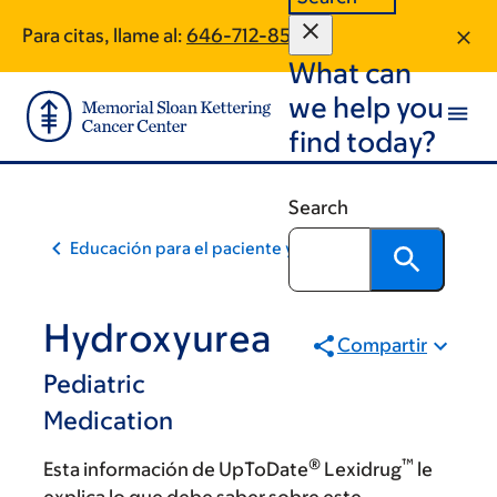
Skip
Skip
Para citas, llame al:
646-712-8519
to
to
What can
main
footer
content
we help you
find today?
Search
Educación para el paciente y la comunidad
Hydroxyurea
Compartir
Pediatric
Medication
®
™
Esta información de UpToDate
Lexidrug
le