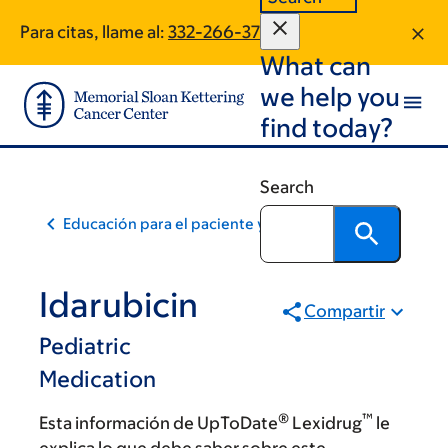
Skip
Skip
Para citas, llame al:
332-266-3751
to
to
What can
main
footer
content
we help you
find today?
Search
Educación para el paciente y la comunidad
Idarubicin
Compartir
Pediatric
Medication
®
™
Esta información de UpToDate
Lexidrug
le