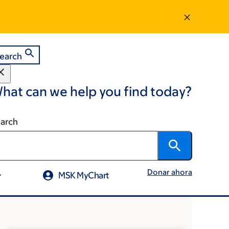
earch
hat can we help you find today?
arch
Donar ahora
MSK MyChart