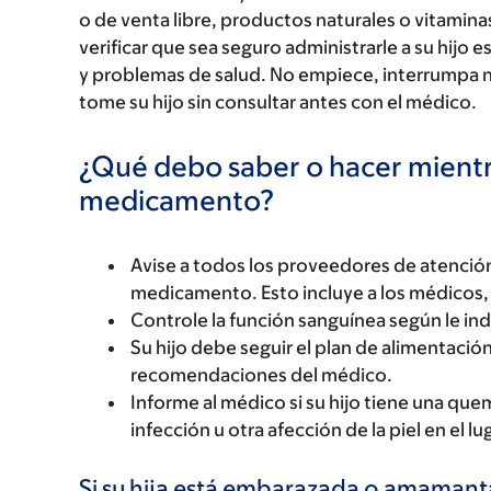
o de venta libre, productos naturales o vitamin
verificar que sea seguro administrarle a su hi
y problemas de salud. No empiece, interrumpa 
tome su hijo sin consultar antes con el médico.
¿Qué debo saber o hacer mientr
medicamento?
Avise a todos los proveedores de atención
medicamento. Esto incluye a los médicos, 
Controle la función sanguínea según le in
Su hijo debe seguir el plan de alimentación
recomendaciones del médico.
Informe al médico si su hijo tiene una que
infección u otra afección de la piel en el
Si su hija está embarazada o amaman