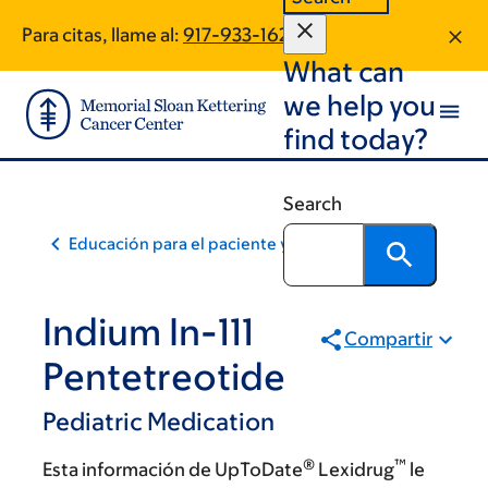
Skip
Skip
Para citas, llame al:
917-933-1627
to
to
What can
main
footer
content
we help you
find today?
Search
Educación para el paciente y la comunidad
Indium In-111
Compartir
Pentetreotide
Pediatric Medication
®
™
Esta información de UpToDate
Lexidrug
le