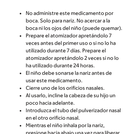
No administre este medicamento por
boca. Solo para nariz. No acercar a la
boca ni los ojos del niño (puede quemar).
Prepare el atomizador apretándolo 7
veces antes del primer uso o si no lo ha
utilizado durante 7 días. Prepare el
atomizador apretándolo 2 veces si no lo
ha utilizado durante 24 horas.
El niño debe sonarse la nariz antes de
usar este medicamento.
Cierre uno de los orificios nasales.
Al usarlo, incline la cabeza de su hijo un
poco hacia adelante.
Introduzca el tubo del pulverizador nasal
en el otro orificio nasal.
Mientras el niño inhala por la nariz,
presione hacia abajo una vez para liberar