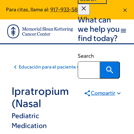
Skip
Skip
Para citas, llame al:
917-933-5862
to
to
What can
main
footer
content
we help you
find today?
Search
Educación para el paciente y la comunidad
Ipratropium
Compartir
(Nasal
Pediatric
Medication