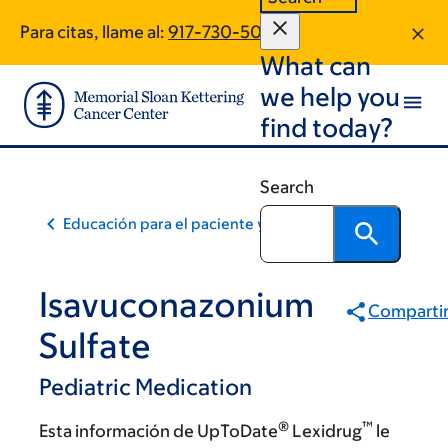
Skip
Skip
Para citas, llame al:
917-730-5059
to
to
What can
main
footer
content
we help you
find today?
Search
Educación para el paciente y la comunidad
Isavuconazonium
Comparti
Sulfate
Pediatric Medication
®
™
Esta información de UpToDate
Lexidrug
le