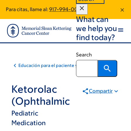
Skip
Skip
Para citas, llame al:
917-994-0062
to
to
What can
main
footer
content
we help you
find today?
Search
Educación para el paciente y la comunidad
Ketorolac
Compartir
(Ophthalmic
Pediatric
Medication