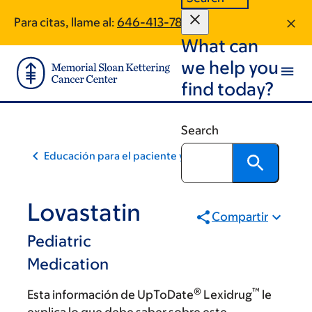
Skip
Skip
Para citas, llame al:
646-413-7808
to
to
What can
main
footer
content
we help you
find today?
Search
Educación para el paciente y la comunidad
Lovastatin
Compartir
Pediatric
Medication
®
™
Esta información de UpToDate
Lexidrug
le