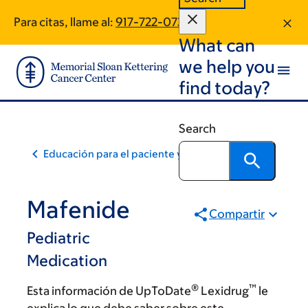
Skip
Skip
Para citas, llame al:
917-722-0730
to
to
What can
main
footer
content
we help you
find today?
Search
Educación para el paciente y la comunidad
Mafenide
Compartir
Pediatric
Medication
®
™
Esta información de UpToDate
Lexidrug
le