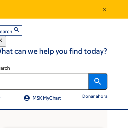
earch
hat can we help you find today?
arch
Donar ahora
MSK MyChart