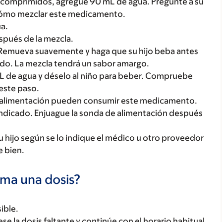
 6 comprimidos, agregue 90 mL de agua. Pregunte a su
 cómo mezclar este medicamento.
a.
spués de la mezcla.
Remueva suavemente y haga que su hijo beba antes
ndo. La mezcla tendrá un sabor amargo.
mL de agua y déselo al niño para beber. Compruebe
 este paso.
 alimentación pueden consumir este medicamento.
ndicado. Enjuague la sonda de alimentación después
 hijo según se lo indique el médico u otro proveedor
e bien.
oma una dosis?
ible.
tese la dosis faltante y continúe con el horario habitual