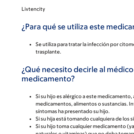
Livtencity
¿Para qué se utiliza este medi
Se utiliza para tratar la infección por ci
trasplante.
¿Qué necesito decirle al médico
medicamento?
Si su hijo es alérgico a este medicament
medicamentos, alimentos o sustancias. Inf
síntomas ha presentado su hijo.
Si su hija está tomando cualquiera de los 
Si su hijo toma cualquier medicamento (ya
naturales o vitaminas) que no deba toma