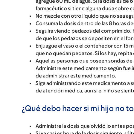
agregue 60 mL de agua. Si la dosis es de
farmacéutico si tiene alguna duda sobre
No mezcle con otro líquido que no sea agu
Consuma la dosis dentro de las 8 horas de
Seguirá viendo pedazos del comprimido. 
de que los pedazos se depositen en el fo
Enjuague el vaso o el contenedor con 15 
que no quedan pedazos. Si los hay, repita
Aquellas personas que poseen sondas de
Administre este medicamento según fue i
de administrar este medicamento.
Siga administrando este medicamento a su
de atención médica, aun si el niño se sient
¿Qué debo hacer si mi hijo no t
Administre la dosis que olvidó lo antes pos
Si ya casi es hora de la dosis siguiente, sál