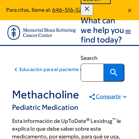
Skip
Skip
Para citas, llame al:
646-516-5256
to
to
What can
main
footer
content
we help you
find today?
Search
Educación para el paciente y la comunidad
Methacholine
Compartir
Pediatric Medication
®
™
Esta información de UpToDate
Lexidrug
le
explica lo que debe saber sobre este
medicamento, por ejemplo, para qué se usa,