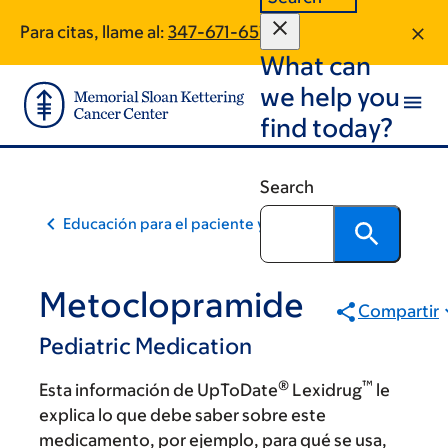
Skip
Skip
Para citas, llame al:
347-671-6513
to
to
What can
main
footer
content
we help you
find today?
Search
Educación para el paciente y la comunidad
Metoclopramide
Compartir
Pediatric Medication
®
™
Esta información de UpToDate
Lexidrug
le
explica lo que debe saber sobre este
medicamento, por ejemplo, para qué se usa,