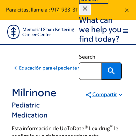
Skip
Skip
Para citas, llame al:
917-933-3117
to
to
What can
main
footer
content
we help you
find today?
Search
Educación para el paciente y la comunidad
Milrinone
Compartir
Pediatric
Medication
®
™
Esta información de UpToDate
Lexidrug
le